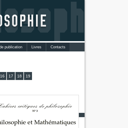
de publication
Livres
Contacts
ditoriales
 aux auteurs
16
17
18
19