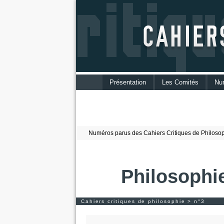
Présentation
Les Comités
Nu
Numéros parus des Cahiers Critiques de Philosop
Philosophi
Cahiers critiques de philosophie > n°3