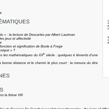
e
HÉMATIQUES
lu » : la lecture de Descartes par Albert Lautman
es jeux et affectivité
ue
fonction et signification de Boole à Frege
ysique » ?
e
ns les mathématiques du XX
siècle : quelques é léments d’une
la bonne distance et le chemin le plus court : la mesure du dire
NNES
NS
s la thèse VIII
ilée de François De Gandt
et sur
Virtual mathematics : the logic of diff