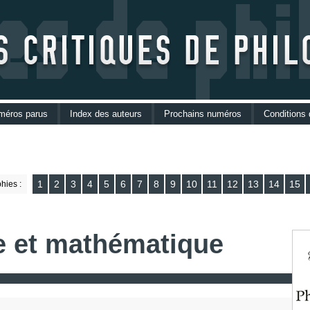
méros parus
Index des auteurs
Prochains numéros
Conditions 
Phases é
Consignes
1
2
3
4
5
6
7
8
9
10
11
12
13
14
15
hies :
e et mathématique