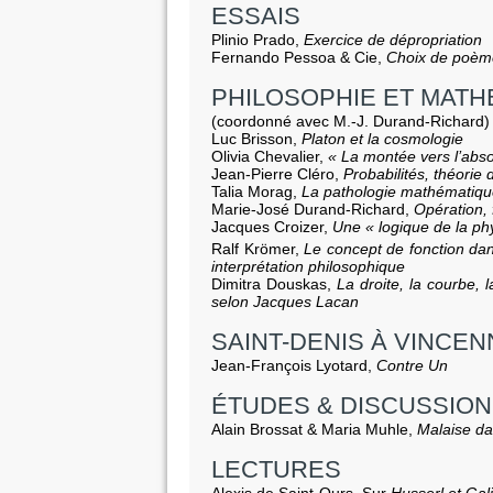
ESSAIS
Plinio Prado,
Exercice de dépropriation
Fernando Pessoa & Cie,
Choix de poèm
PHILOSOPHIE ET MAT
(coordonné avec M.-J. Durand-Richard)
Luc Brisson,
Platon et la cosmologie
Olivia Chevalier,
« La montée vers l’abso
Jean-Pierre Cléro,
Probabilités, théorie d
Talia Morag,
La pathologie mathématiq
Marie-José Durand-Richard,
Opération, 
Jacques Croizer,
Une « logique de la ph
Ralf Krömer,
Le concept de fonction da
interprétation philosophique
Dimitra Douskas,
La droite, la courbe, 
selon Jacques Lacan
SAINT-DENIS À VINCE
Jean-François Lyotard,
Contre Un
ÉTUDES & DISCUSSIO
Alain Brossat & Maria Muhle,
Malaise dan
LECTURES
Alexis de Saint-Ours, Sur
Husserl et Gal